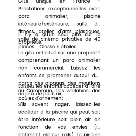
Gîte unique en France -
Prestations exceptionnelles avec
parc animalier, piscine
intérieure/extérieure, salle de
fitness, atelier d'arts plastiques,
Il n'y a qu'un seul gîte sur la
salle de cinéma privative de 40
propriété.
places … Classé 5 étoiles.
Le gîte est situé sur une propriété
comprenant un parc animalier
non commercial. Laissez les
enfants se promener autour des
parcs des alpagas, des mouflons
Laissez les enfants accéder à l'aire
du Cameroun, des wallabies, des
de jeux de plein air.
poules d'ornement …
S'ils savent nager, laissez-les
accéder à la piscine qui peut soit
être intérieure soit plein air en
fonction de vos envies (le
bâtiment est sur rails). La piscine