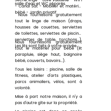
salle d'eau et WC séparés.
- Canal Sat - Mobilier et matériel
bébé - Jardin privatif
Nous fournissons gratuitement
tout le linge de maison (draps,
housses de couettes, serviettes
de toilettes, serviettes de piscine,
serviettes de table, torchons...).
Nous fournissons gratuitement
Les lits sont faits à votre arrivée.
tout le matériel pour bébé (lit
parapluie, siège haut, baignoire
bébé, couverts, bavoirs...).
Tous les loisirs : piscine, salle de
fitness, atelier d'arts plastiques,
parcs animaliers, vélos, sont à
volonté.
Mise à part notre maison, il n'y a
pas d'autre gîte sur la propriété.