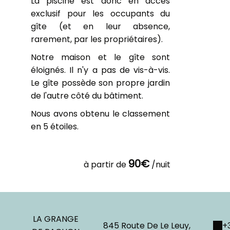
La piscine est donc en accès
exclusif pour les occupants du
gîte (et en leur absence,
rarement, par les propriétaires).
Notre maison et le gîte sont
éloignés. Il n'y a pas de vis-à-vis.
Le gîte possède son propre jardin
de l'autre côté du bâtiment.
Nous avons obtenu le classement
en 5 étoiles.
90€
à partir de
/nuit
LA GRANGE
845 Route De Le Leuy,
+