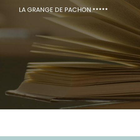
LA GRANGE DE PACHON